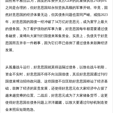
固然有不雅点以为，国度的军费开支占GDP的比重保执在2%到4%
之间是合理的，但好意思国却永恒坚执高额的军事开销。毕竟，固
然好意思国的经济体量无边，但其债务问题也雷同严峻。戒指2023
年，好意思国的国债一经冲破了34万亿好意思元，成为寰宇上最大
的债务国。为了看护强劲的军事力量，好意思国每年都需要通过债
务融资，束缚向大家刊行国债来筹集资金。实质上，负债关于好意
思国而言并非一件赖事，因为它们早已俗例了通过债务来鼓舞经济
发展。
从孤鏖战斗运行，好意思国就莫得远隔过债务，以致在战斗初期，
资金不实时，好意思国不得不向法国借债，其后好意思国通过刊行
国债束缚治招待政问题。这些国债不仅匡助好意思国褂讪了经济基
础，鼓舞了经济的富贵发展，还使得好意思元在大家经济中占据了
越来越贫瘠的位置。二战后，好意思元成为了大家储备货币，这更
使得好意思国在债务问题上洋洋纚纚，以致大要通过印钞机制造资
金来照应短期危急。