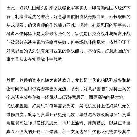
因此，好意思国经久以来坚执强化军事实力。即便濒临国内经济下
行，制造业流失的窘境，好意思国依旧遵从舟师力量，延长舰艇的
从戎期限，确保舟师的作战能力不减。况兼，好意思国的军事实力
确凿不错称得上是大家最为强劲的，纵使是伊拉克战斗与阿富汗战
斗被部分东谈主视为策略性失败，但每场战斗的见效，依然印证了
好意思国的队列领有无可匹敌的作战能力。不错说，好意思国的军
事力量从未在实质战斗中战败。
然而，养兵的资本也随之束缚攀升，尤其是当代化的队列装备和精
密时间的运用使得资本更为无边。举例，好意思国陆军别称士兵的
个东谈主装备单价一经跳动1.4万好意思元，而更高尚的是大炮、
飞机和舰艇。好意思军每年需要为每一架飞机支付上亿好意思元的
维修用度，航母的贵重开销更是无数，单艘尼米兹级航母的年贵重
用度就高达1到2亿好意思元。再加上油料、弹药糟践，以及正常磨
真金不怕火的开销，不错说，养一支无边的当代化队列需要极其丰