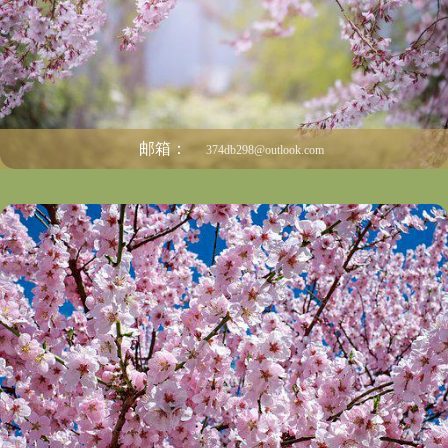
邮箱：
374db298@outlook.com