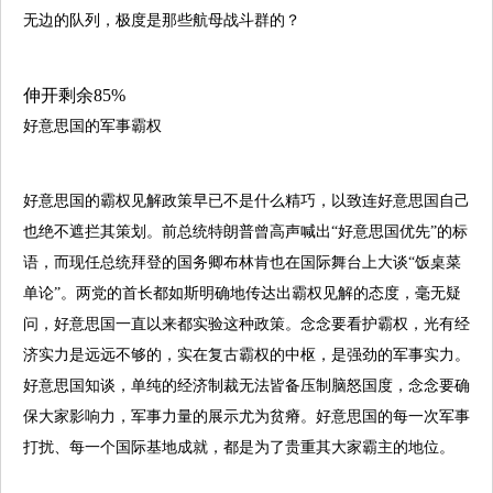
无边的队列，极度是那些航母战斗群的？
伸开剩余85%
好意思国的军事霸权
好意思国的霸权见解政策早已不是什么精巧，以致连好意思国自己
也绝不遮拦其策划。前总统特朗普曾高声喊出“好意思国优先”的标
语，而现任总统拜登的国务卿布林肯也在国际舞台上大谈“饭桌菜
单论”。两党的首长都如斯明确地传达出霸权见解的态度，毫无疑
问，好意思国一直以来都实验这种政策。念念要看护霸权，光有经
济实力是远远不够的，实在复古霸权的中枢，是强劲的军事实力。
好意思国知谈，单纯的经济制裁无法皆备压制脑怒国度，念念要确
保大家影响力，军事力量的展示尤为贫瘠。好意思国的每一次军事
打扰、每一个国际基地成就，都是为了贵重其大家霸主的地位。