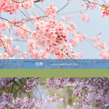
官网：
www.maenobuild.com