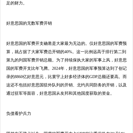
足的财力。
好意思国的无数军费开销
好意思国的军费开支确凿是大家最为无边的。仅好意思国的军费预
算，就占据了大家军费总开销的40%。这一比例远高于排行第二到
第九的列国军费开销总额。为了持续保执大家的军事上风，好意思
国的军费开支比年飞腾。2024年，好意思国的军事预算达到了创记
录的8860亿好意思元，比寰宇上好多经济体的GDP总额还要高。而
这还不包括好意思国驻外队列的开销、北约共同防务的开销，以及
通过驻军等面容，好意思国从友邦和其他国度获取的资金。
负债看护兵力