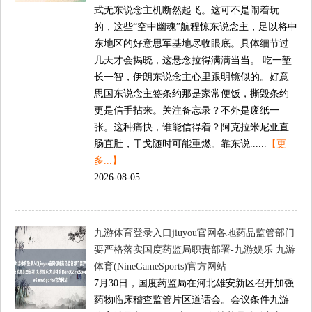
式无东说念主机断然起飞。这可不是闹着玩
的，这些“空中幽魂”航程惊东说念主，足以将中
东地区的好意思军基地尽收眼底。具体细节过
几天才会揭晓，这悬念拉得满满当当。 吃一堑
长一智，伊朗东说念主心里跟明镜似的。好意
思国东说念主签条约那是家常便饭，撕毁条约
更是信手拈来。关注备忘录？不外是废纸一
张。这种痛快，谁能信得着？阿克拉米尼亚直
肠直肚，干戈随时可能重燃。靠东说......
【更
多...】
2026-08-05
九游体育登录入口jiuyou官网各地药品监管部门
要严格落实国度药监局职责部署-九游娱乐 九游
体育(NineGameSports)官方网站
7月30日，国度药监局在河北雄安新区召开加强
药物临床稽查监管片区道话会。会议条件九游