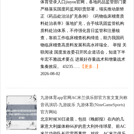
体育登录入口jiuyou官网，各地药品监管部门要
严格落实国度药监局职责部署，塌实推动新矫
正《药品处治法扩充条例》《药物临床稽查质
料处治表率》落地扩充，合手续巩固监管机构
质料处治体系，不停强化昔日监管和注册核
查，靠前工作临床稽查机构缔造，助力我国药
物临床稽查高质料发展和高水祥瑞全。 举报 关
联阅读 国度发改委召开民企道话会，知道下半
年宏不雅战术要点 进展好存量战术和增量战术
集奏效应。 43235......
【更多...】
2026-08-02
九游体育app官网AC米兰俱乐部官方发文复兴称
音讯演叨-九游娱乐 九游体育(NineGameSports)
官方网站
北京时候30日凌晨，包括《晚邮报》在内的几
家意大利媒体称66岁的意大利外传球星、前AC
米兰功勋队长巴雷西离世。对此，AC米兰俱乐