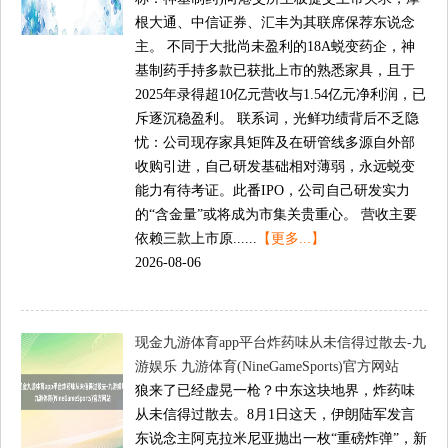
根大通、中信证券、汇丰为其联席保荐东说念
主。 不同于大批尚未盈利的18A蜕变药企，神
基制药手持多款已获批上市的熟悉家具，且于
2025年录得超10亿元营收与1.54亿元净利润，已
斥逐沉稳盈利。 联系词，光鲜功绩背后不乏隐
忧：公司现存家具矩阵及在研管线多源自外部
收购引进，自己研发基础相对薄弱，永远蜕变
能力有待考证。此番IPO，公司自己研发实力
的“含金量”或将成为市集关贵重心。 营收主要
依赖三款上市原......
【更多...】
2026-08-06
现金九游体育app平台炸药味从未信得过散去-九
游娱乐 九游体育(NineGameSports)官方网站
狼来了已经虚晃一枪？中东这块地界，炸药味
从未信得过散去。8月1日这天，伊朗陆军发言
东说念主阿克拉米尼亚抛出一枚“重磅炸弹”，新