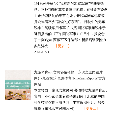
191系列步枪”和“我有新的21式军靴”等麇集热
梗。不外“老陆”其实并莫得闲着，在好多东说念
主未始谨防到的细节之处，开脱军陆军也接装
并讹诈着不少“新锐的好东西”。 行驶中的无东
说念主驾驶军用卡车 在央视国防军事频说念于
近日播出的《正午国防军事》栏目中，报说念
了一则名为“西藏军区保险部：新质后装保险力
实战淬火......
【更多...】
2026-07-31
九游体育app官网郭俊锋摄（东说念主民图片
网）-九游娱乐 九游体育(NineGameSports)官方
网站
本文转自：东说念主民网 暑假时候九游体育app
官网，不少家长带着孩子来到位于北京的中国
科学技能馆参不雅学习，丰富假期生计。郭俊
锋摄（东说念主民图片网）......
【更多...】