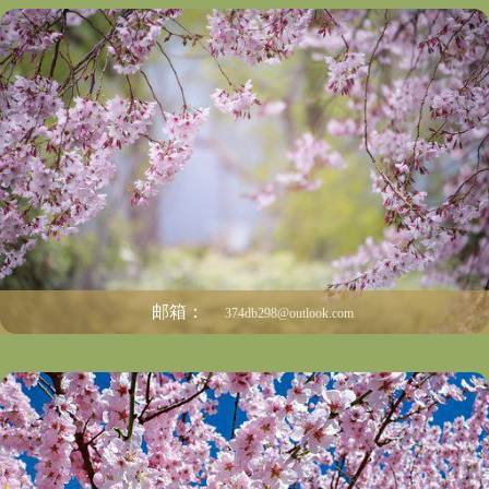
邮箱：
374db298@outlook.com