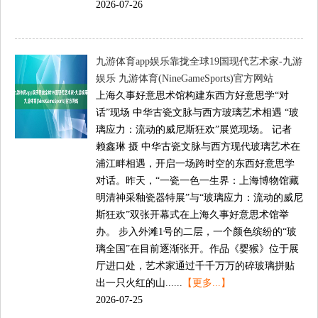
2026-07-26
九游体育app娱乐靠拢全球19国现代艺术家-九游
娱乐 九游体育(NineGameSports)官方网站
上海久事好意思术馆构建东西方好意思学“对
话”现场 中华古瓷文脉与西方玻璃艺术相遇 “玻
璃应力：流动的威尼斯狂欢”展览现场。 记者
赖鑫琳 摄 中华古瓷文脉与西方现代玻璃艺术在
浦江畔相遇，开启一场跨时空的东西好意思学
对话。昨天，“一瓷一色一生界：上海博物馆藏
明清神采釉瓷器特展”与“玻璃应力：流动的威尼
斯狂欢”双张开幕式在上海久事好意思术馆举
办。 步入外滩1号的二层，一个颜色缤纷的“玻
璃全国”在目前逐渐张开。作品《婴猴》位于展
厅进口处，艺术家通过千千万万的碎玻璃拼贴
出一只火红的山......
【更多...】
2026-07-25