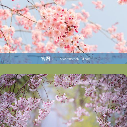
官网：
www.maenobuild.com