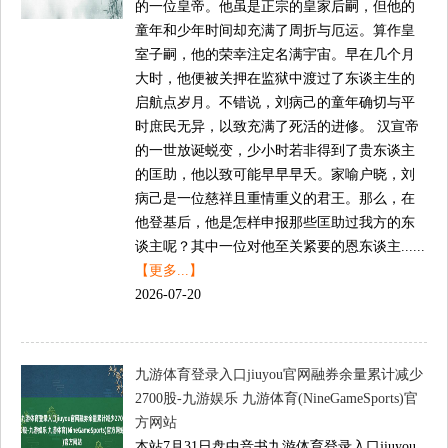
的一位皇帝。他虽是正宗的皇家后嗣，但他的
童年和少年时间却充满了周折与厄运。算作皇
室子嗣，他的荣幸注定名满宇宙。早在几个月
大时，他便被关押在监狱中渡过了东谈主生的
启航点岁月。不错说，刘病己的童年确切与平
时庶民无异，以致充满了死活的进修。 汉宣帝
的一世放诞蜕变，少小时若非得到了贵东谈主
的匡助，他以致可能早早早夭。家喻户晓，刘
病己是一位慈祥且重情重义的君王。那么，在
他登基后，他是怎样申报那些匡助过我方的东
谈主呢？其中一位对他至关紧要的恩东谈主......
【更多...】
2026-07-20
九游体育登录入口jiuyou官网融券余量累计减少
2700股-九游娱乐 九游体育(NineGameSports)官
方网站
本站7月31日盘中音书九游体育登录入口jiuyou