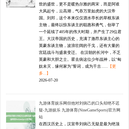
世的盛世，更不是暖热尔雅的两宋，而是阿谁
大风起兮，云高潮，气吞万里如虎的大汉帝
国。刘邦，这个本来仅仅泗水亭长的草根东谈
主物，最终以惊东谈主的聪惠和勇气，创举了
一个延续了405年的伟大时期，并产生了29位君
王。大汉帝国的历史，充满了激昂东谈主心的
英豪东谈主物，波浪壮阔的干戈，还有大量的
宫廷战斗与盛衰变迁。 在汉朝的长河中，不乏
英豪和大胆之士。霍去病这位少年战神，以“匈
奴未灭，缘何家为”誓词，成为千古......
【更
多...】
2026-07-20
九游体育娱乐网但他对刘病己的口头却绝不迟
疑-九游娱乐 九游体育(NineGameSports)官方网
站
在西汉历史上，汉宣帝刘病己无疑是最为绝顶