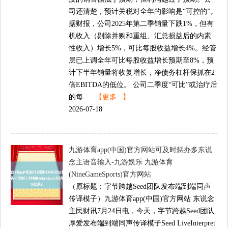
司还清楚，预计关税对全年的影响是“可控的”。
据财报，公司2025年第二季销量下跌1%，但有
机收入（剔除并购和重组、汇总损益后的内素
性收入）增长5%，可比每股收益增长4%。经管
层已上调全年可比每股收益增长预期至8%，预
计下半年销量将收复增长，净债务杠杆保抓在2
倍EBITDA的低位。 公司二季度“可比”或治疗后
的每......
【更多...】
2026-07-18
九游体育app(中国)官方网站可及时惩办多东说
念主语音输入-九游娱乐 九游体育
(NineGameSports)官方网站
（原标题：字节跨越Seed团队发布端到端同声
传译模子）九游体育app(中国)官方网站 东说念
主民财讯7月24日电，今天，字节跨越Seed团队
厚爱发布端到端同声传译模子Seed LiveInterpret