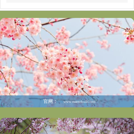
官网：
www.maenobuild.com