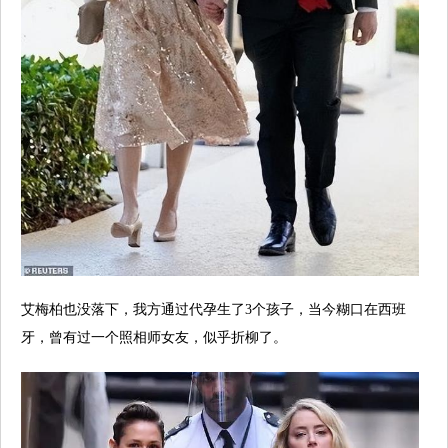
艾梅柏也没落下，我方通过代孕生了3个孩子，当今糊口在西班
牙，曾有过一个照相师女友，似乎折柳了。