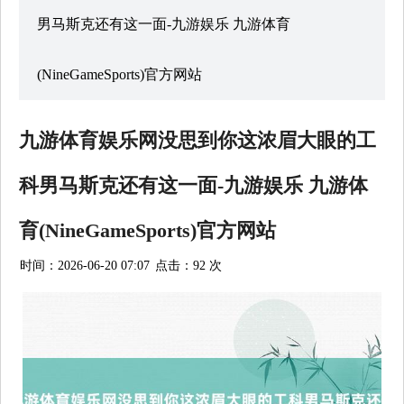
男马斯克还有这一面-九游娱乐 九游体育
(NineGameSports)官方网站
九游体育娱乐网没思到你这浓眉大眼的工
科男马斯克还有这一面-九游娱乐 九游体
育(NineGameSports)官方网站
时间：2026-06-20 07:07
点击：92 次