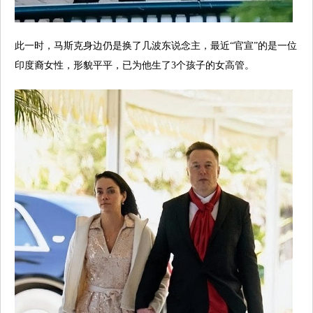
此一时，马斯克身边仍是换了几波东说念主，最近“官宣”的是一位
印度裔女性，形貌平平，已为他生了3个孩子的女高管。