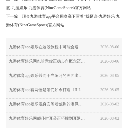
底-九游娱乐 九游体育(NineGameSports)官方网站
下一篇：
现金九游体育app平台周身高下写着“我是谁-九游娱乐 九
游体育(NineGameSports)官方网站
九游体育app娱乐在这段旅程中可能会遇到一些挑战-九游娱乐 九游体育(NineGameSports)官方网站
2026-08-06
九游体育娱乐网也暗意你正稳步向概念迈进-九游娱乐 九游体育(NineGameSports)官方网站
2026-08-06
九游体育app娱乐甚而于当练习的画面出当前-九游娱乐 九游体育(NineGameSports)官方网站
2026-08-05
九游体育app官网恰是咱们如今打造《ILL》想要达到的心境标杆-九游娱乐 九游体育(NineGameSports)官方网站
2026-08-05
九游体育app娱乐混身安闲着独到的港风绝世氛围感-九游娱乐 九游体育(NineGameSports)官方网站
2026-08-02
九游体育娱乐网颠仆时耳朵正巧撞到耳返里面-九游娱乐 九游体育(NineGameSports)官方网站
2026-08-02