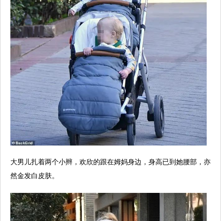
大男儿扎着两个小辫，欢欣的跟在姆妈身边，身高已到她腰部，亦
然金发白皮肤。