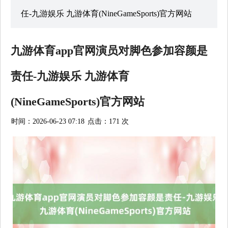
任-九游娱乐 九游体育(NineGameSports)官方网站
九游体育app官网演员对脚色参加容颜是
责任-九游娱乐 九游体育
(NineGameSports)官方网站
时间：2026-06-23 07:18
点击：171 次