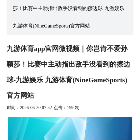
莎！比赛中主动指出敌手没看到的擦边球-九游娱乐
九游体育(NineGameSports)官方网站
九游体育app官网微视频｜你岂肯不爱孙
颖莎！比赛中主动指出敌手没看到的擦边
球-九游娱乐 九游体育(NineGameSports)
官方网站
时间：2026-06-30 07:52
点击：159 次