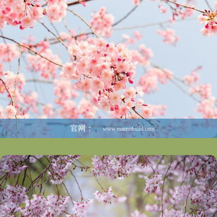
官网：
www.maenobuild.com