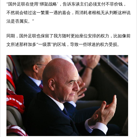
“国外足联在使用‘绑架战略’，告诉东谈主们必须支付不菲价钱，
不然就会错过这一繁重一遇的嘉会，而消耗者根柢无从判断这种说
法是否属实。”
同期，国外足联也保留了我方随时更始座位安排的权力，比如像前
文所述那样加多“一级票”的区域，导致一些球迷的权力受损。