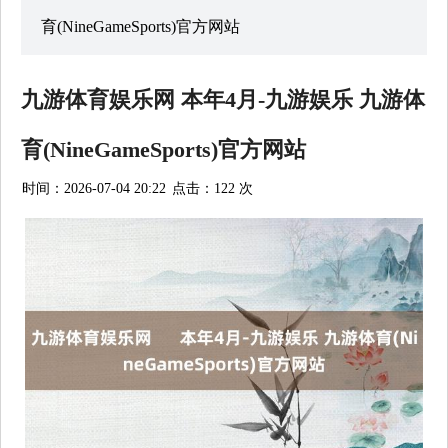
育(NineGameSports)官方网站
九游体育娱乐网 本年4月-九游娱乐 九游体
育(NineGameSports)官方网站
时间：2026-07-04 20:22
点击：122 次