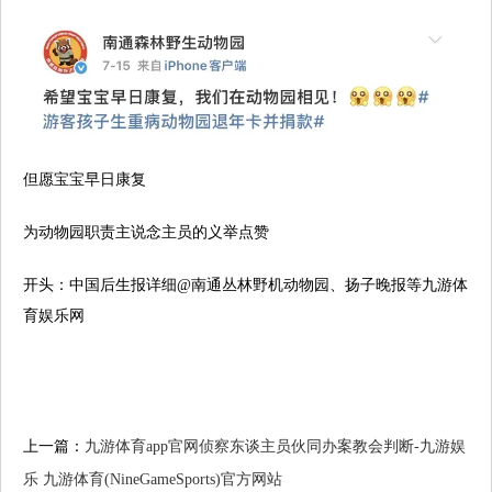
但愿宝宝早日康复
为动物园职责主说念主员的义举点赞
开头：中国后生报详细@南通丛林野机动物园、扬子晚报等九游体
育娱乐网
上一篇：
九游体育app官网侦察东谈主员伙同办案教会判断-九游娱
乐 九游体育(NineGameSports)官方网站