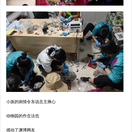
小孩的病情令东说念主揪心
动物园的作念法也
感动了渊博网友