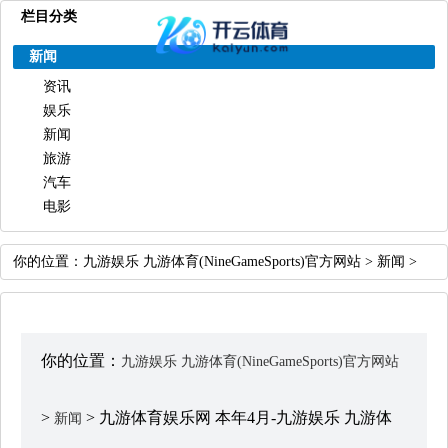
栏目分类
新闻
资讯
娱乐
新闻
旅游
汽车
电影
你的位置：
九游娱乐 九游体育(NineGameSports)官方网站
>
新闻
>
你的位置：
九游娱乐 九游体育(NineGameSports)官方网站
>
> 九游体育娱乐网 本年4月-九游娱乐 九游体
新闻