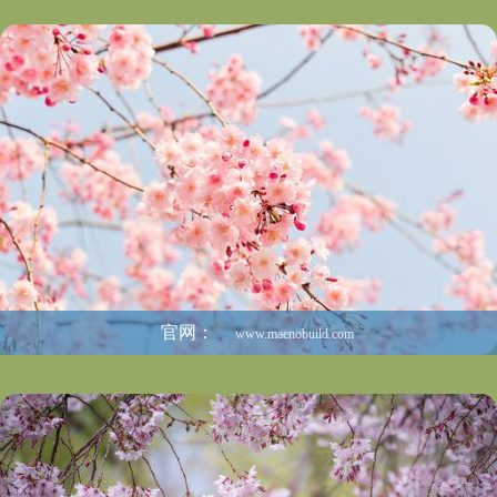
官网：
www.maenobuild.com