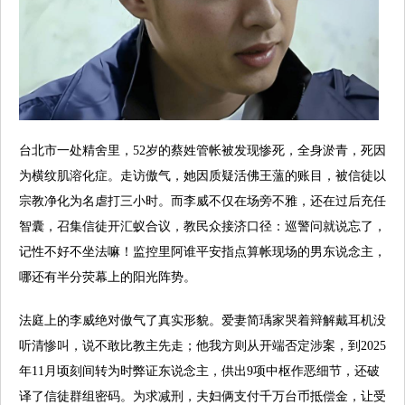
台北市一处精舍里，52岁的蔡姓管帐被发现惨死，全身淤青，死因
为横纹肌溶化症。走访傲气，她因质疑活佛王薀的账目，被信徒以
宗教净化为名虐打三小时。而李威不仅在场旁不雅，还在过后充任
智囊，召集信徒开汇蚁合议，教民众接济口径：巡警问就说忘了，
记性不好不坐法嘛！监控里阿谁平安指点算帐现场的男东说念主，
哪还有半分荧幕上的阳光阵势。
法庭上的李威绝对傲气了真实形貌。爱妻简瑀家哭着辩解戴耳机没
听清惨叫，说不敢比教主先走；他我方则从开端否定涉案，到2025
年11月顷刻间转为时弊证东说念主，供出9项中枢作恶细节，还破
译了信徒群组密码。为求减刑，夫妇俩支付千万台币抵偿金，让受