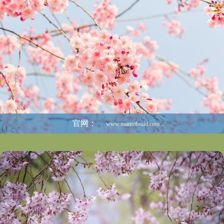
官网：
www.maenobuild.com