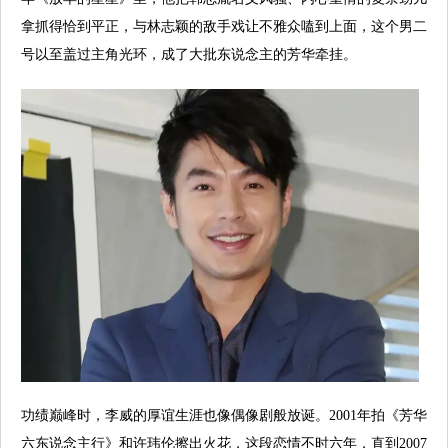
拿抓得恰到平正，与林志颖的敌手戏让不雅众嗑到上面，这个男二
号以至盖过主角光环，成了大批东说念主的芳华牵挂。
功绩巅峰时，李威的厚谊生涯也像偶像剧般放诞。2001年拍《芳华
六东说念主行》和许玮伦擦出火花，这段恋情不时六年，直到2007