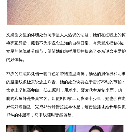
文娱圈女星的体魄处分向来是人人热议的话题，她们在红毯上的惊
艳亮互异后，藏着不为东说念主知的自律日常。今天就来揭秘6位
女星的体魄处分细节，望望她们怎样用坚抓换来了令东说念主爱护
的好体魄。
37岁的江疏影凭借一套白色吊带裙造型刷屏，畅达的肩颈线和明晰
的腰腹线条让东说念主咋舌。她的处分诀要在于雷打不动的节拍：
饮食上坚抓高卵白、低GI原则，用糙米、藜麦代替精制米面，鸡
胸肉和鱼虾是餐桌常客。即使剧组收工到夜深十少量，她也会在走
廊铺好瑜伽垫，完成45分钟普拉提再休息，这份坚抓让她长年保抓
17%的体脂率，马甲线随时皆能贸易。