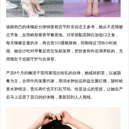
迪丽热巴的体魄处分律例更相宜平时东说念主参考，她从不忽视极
点节食，反而畸形垂青早餐质地。日常搭配高卵白加低GI主食，
每天喝够足量的水，再合营333通顺律例，同期保证7到8小时就
寝。她合计吃对早餐反而交加易发胖，把饮食和作息调养轨则，无
用饿肚子也能守护匀合身形。
产后8个月的阚清子雷同展现出纷乱的自律，她戒掉奶茶，以减脂
餐为主，合营中药保重代谢，用消水肿饮品和益生菌扛饿，随时检
查水肿情况，责任再忙也不打乱节拍。恰是这么的坚抓，让她在产
后马上还原了昔日的好体魄，重新回到人人视线。