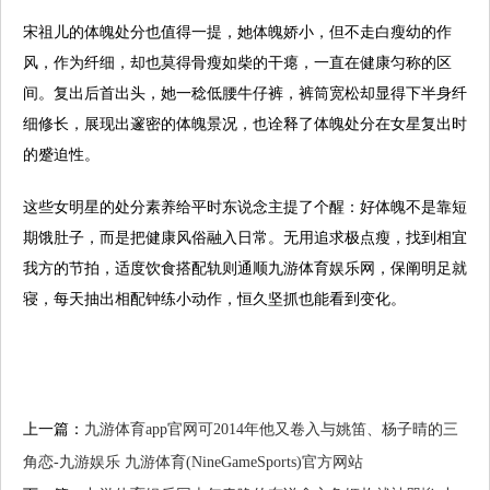
宋祖儿的体魄处分也值得一提，她体魄娇小，但不走白瘦幼的作
风，作为纤细，却也莫得骨瘦如柴的干瘪，一直在健康匀称的区
间。复出后首出头，她一稔低腰牛仔裤，裤筒宽松却显得下半身纤
细修长，展现出邃密的体魄景况，也诠释了体魄处分在女星复出时
的蹙迫性。
这些女明星的处分素养给平时东说念主提了个醒：好体魄不是靠短
期饿肚子，而是把健康风俗融入日常。无用追求极点瘦，找到相宜
我方的节拍，适度饮食搭配轨则通顺九游体育娱乐网，保阐明足就
寝，每天抽出相配钟练小动作，恒久坚抓也能看到变化。
上一篇：
九游体育app官网可2014年他又卷入与姚笛、杨子晴的三
角恋-九游娱乐 九游体育(NineGameSports)官方网站