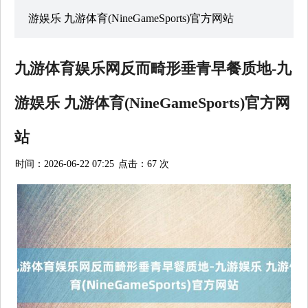
游娱乐 九游体育(NineGameSports)官方网站
九游体育娱乐网反而畸形垂青早餐质地-九
游娱乐 九游体育(NineGameSports)官方网
站
时间：2026-06-22 07:25
点击：67 次