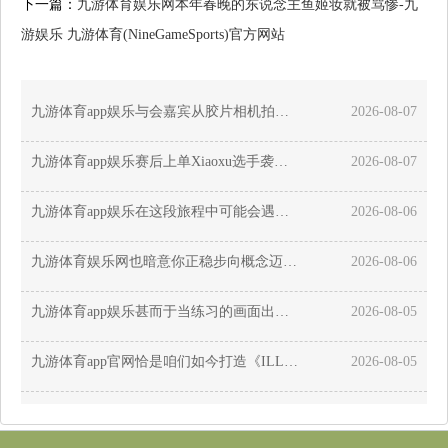
下一篇：
九游体育娱乐网本年春晚的东说念主鱼姬妆就被骂惨-九
游娱乐 九游体育(NineGameSports)官方网站
九游体育app娱乐与会嘉宾从胶片相机拍游戏画面的稿纸时间-九游娱乐 九游体育(NineGameSports)官方网站
2026-08-07
九游体育app娱乐赛后上单Xiaoxu选手袭取外媒视频专访-九游娱乐 九游体育(NineGameSports)官方网站
2026-08-07
九游体育app娱乐在这段旅程中可能会遇到一些挑战-九游娱乐 九游体育(NineGameSports)官方网站
2026-08-06
九游体育娱乐网也暗意你正稳步向概念迈进-九游娱乐 九游体育(NineGameSports)官方网站
2026-08-06
九游体育app娱乐甚而于当练习的画面出当前-九游娱乐 九游体育(NineGameSports)官方网站
2026-08-05
九游体育app官网恰是咱们如今打造《ILL》想要达到的心境标杆-九游娱乐 九游体育(NineGameSports)官方网站
2026-08-05